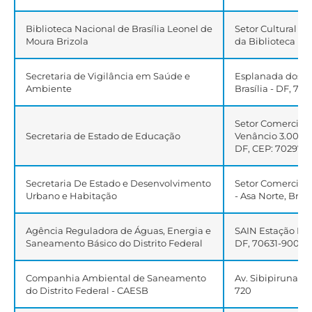
Biblioteca Nacional de Brasília Leonel de
Setor Cultural da 
Moura Brizola
da Biblioteca Nac
Secretaria de Vigilância em Saúde e
Esplanada dos Min
Ambiente
Brasília - DF, 70
Setor Comercial N
Secretaria de Estado de Educação
Venâncio 3.000 (S
DF, CEP: 70297-
Secretaria De Estado e Desenvolvimento
Setor Comercial 
Urbano e Habitação
- Asa Norte, Brasí
Agência Reguladora de Águas, Energia e
SAIN Estação Rodo
Saneamento Básico do Distrito Federal
DF, 70631-900
Companhia Ambiental de Saneamento
Av. Sibipiruna, 13
do Distrito Federal - CAESB
720