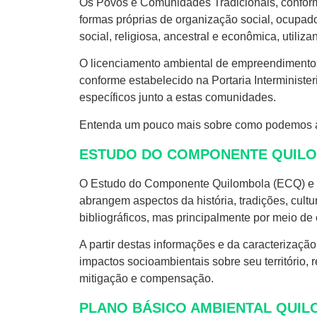
Os Povos e Comunidades Tradicionais, conform
formas próprias de organização social, ocupado
social, religiosa, ancestral e econômica, utili
O licenciamento ambiental de empreendimentos
conforme estabelecido na Portaria Interminist
específicos junto a estas comunidades.
Entenda um pouco mais sobre como podemos aj
ESTUDO DO COMPONENTE QUILOMB
O Estudo do Componente Quilombola (ECQ) e o 
abrangem aspectos da história, tradições, cult
bibliográficos, mas principalmente por meio de 
A partir destas informações e da caracterizaçã
impactos socioambientais sobre seu território,
mitigação e compensação.
PLANO BÁSICO AMBIENTAL QUILO