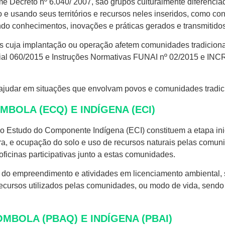
e Decreto nº 6.040/ 2007, são grupos culturalmente diferenc
 e usando seus territórios e recursos neles inseridos, como con
zando conhecimentos, inovações e práticas gerados e transmitido
 cuja implantação ou operação afetem comunidades tradicionai
erial 060/2015 e Instruções Normativas FUNAI nº 02/2015 e INC
udar em situações que envolvam povos e comunidades tradici
OLA (ECQ) E INDÍGENA (ECI)
Estudo do Componente Indígena (ECI) constituem a etapa inic
ura, e ocupação do solo e uso de recursos naturais pelas comu
oficinas participativas junto a estas comunidades.
o do empreendimento e atividades em licenciamento ambiental, s
 recursos utilizados pelas comunidades, ou modo de vida, send
MBOLA (PBAQ) E INDÍGENA (PBAI)