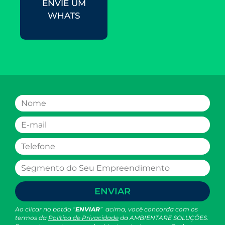
ENVIE UM
WHATS
ENVIAR
Ao clicar no botão “
ENVIAR
” acima, você concorda com os
termos da
Política de Privacidade
da AMBIENTARE SOLUÇÕES.