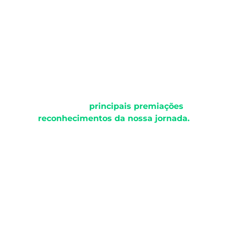
Premiações
Somos referência no setor ambiental! Confira
algumas das
principais premiações
e
reconhecimentos da nossa jornada.