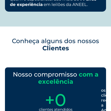
de experiência
em leilões da ANEEL.
Conheça alguns dos nossos
Clientes
Nosso compromisso
com a
excelência
os
+
0
clien
rec
a
clientes atendidos
Ambi