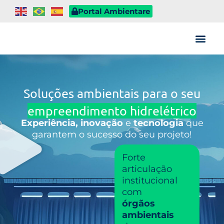
Portal Ambientare
Quem somos
Soluções ambientais para o seu
empreendimento hidrelétrico
Experiência, inovação
e
tecnologia
que
garantem o sucesso do seu projeto!
Forte
articulação
institucional
com
órgãos
ambientais