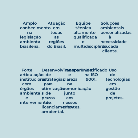
Amplo
Atuação
Equipe
Soluções
conhecimento
em
técnica
ambientais
na
todas
altamente
personalizadas
legislação
as
qualificada
à
ambiental
regiões
e
necessidade
brasileira.
do Brasil.
multidisciplinar.
de cada
cliente.
Forte
Desenvolvimento
Transparência
Certificado
Uso
articulação
de
e
na ISO
de
institucional
estratégias
clareza
9001.
tecnologias
com
para
na
em
órgãos
otimização
comunicação
gestão
ambientais
de
junto
de
e
prazos
aos
projetos.
intervenientes.
do
nossos
licenciamento
clientes.
ambiental.