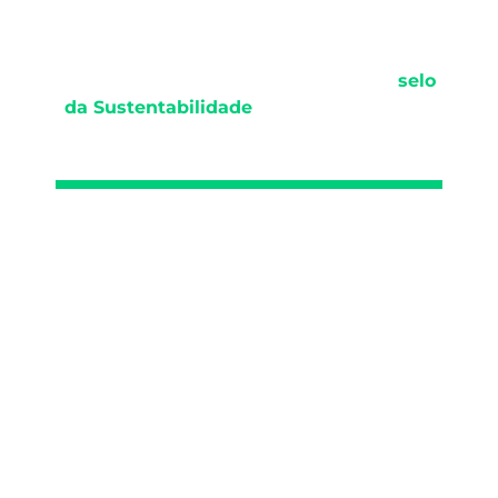
ASSMERCOSUL premia a Ambientare
selo
da Sustentabilidade
pela sua atuação de
destaque em serviços ambientais.
Ambientare reconhecida