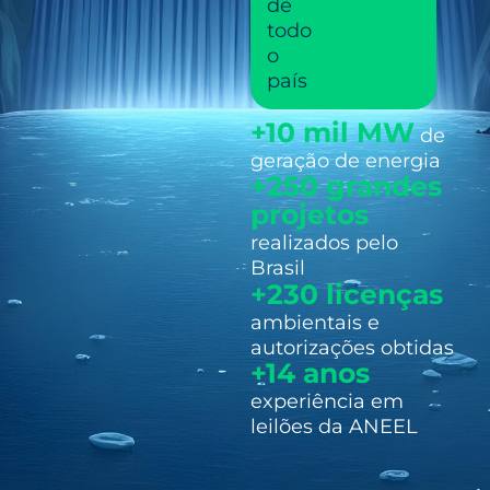
de
todo
o
país
+10 mil MW
de
geração de energia
+250 grandes
projetos
realizados pelo
Brasil
+230 licenças
ambientais e
autorizações obtidas
+14 anos
experiência em
leilões da ANEEL