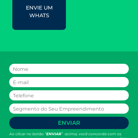
ENVIE UM
WHATS
ENVIAR
Ao clicar no botão “
ENVIAR
” acima, você concorda com os