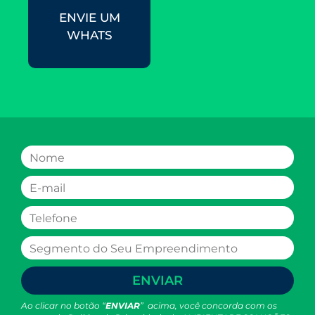
ENVIE UM
WHATS
ENVIAR
Ao clicar no botão “
ENVIAR
” acima, você concorda com os