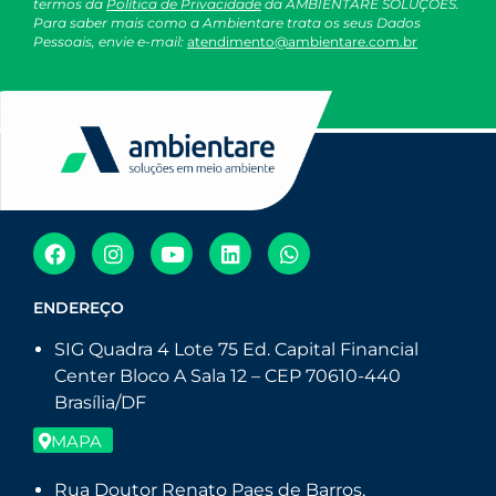
termos da
Política de Privacidade
da AMBIENTARE SOLUÇÕES.
Para saber mais como a Ambientare trata os seus Dados
Pessoais, envie e-mail:
atendimento@ambientare.com.br
ENDEREÇO
SIG Quadra 4 Lote 75 Ed. Capital Financial
Center Bloco A Sala 12 – CEP 70610-440
Brasília/DF
MAPA
Rua Doutor Renato Paes de Barros,