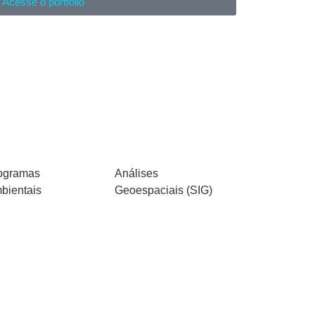
Acesse o portfólio
ogramas
Análises
bientais
Geoespaciais (SIG)