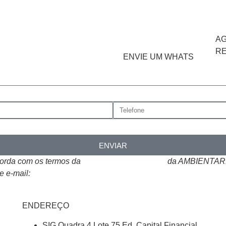
A
R
ENVIE UM WHATS
ENVIAR
corda com os termos da
Política de Privacidade
da AMBIENTARE
e e-mail:
atendimento@ambientare.com.br
ENDEREÇO
SIG Quadra 4 Lote 75 Ed. Capital Financial