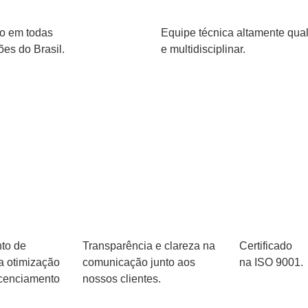
o em todas
Equipe técnica altamente qual
ões do Brasil.
e multidisciplinar.
to de
Transparência e clareza na
Certificado
ra otimização
comunicação junto aos
na ISO 9001.
icenciamento
nossos clientes.