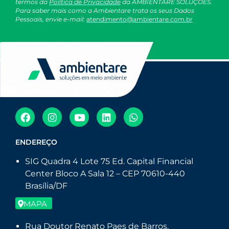
termos da
Política de Privacidade
da AMBIENTARE SOLUÇÕES.
Para saber mais como a Ambientare trata os seus Dados
Pessoais, envie e-mail:
atendimento@ambientare.com.br
ENDEREÇO
SIG Quadra 4 Lote 75 Ed. Capital Financial
Center Bloco A Sala 12 – CEP 70610-440
Brasília/DF
MAPA
Rua Doutor Renato Paes de Barros,