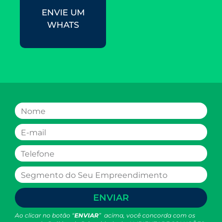
ENVIE UM
WHATS
ENVIAR
Ao clicar no botão “
ENVIAR
” acima, você concorda com os