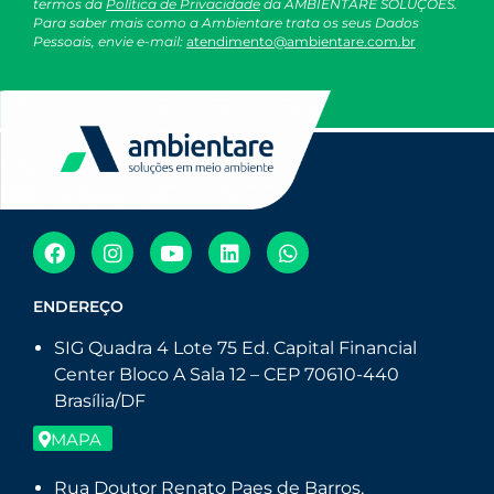
termos da
Política de Privacidade
da AMBIENTARE SOLUÇÕES.
Para saber mais como a Ambientare trata os seus Dados
Pessoais, envie e-mail:
atendimento@ambientare.com.br
ENDEREÇO
SIG Quadra 4 Lote 75 Ed. Capital Financial
Center Bloco A Sala 12 – CEP 70610-440
Brasília/DF
MAPA
Rua Doutor Renato Paes de Barros,