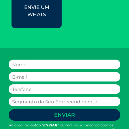
ENVIE UM
WHATS
ENVIAR
Ao clicar no botão “
ENVIAR
” acima, você concorda com os