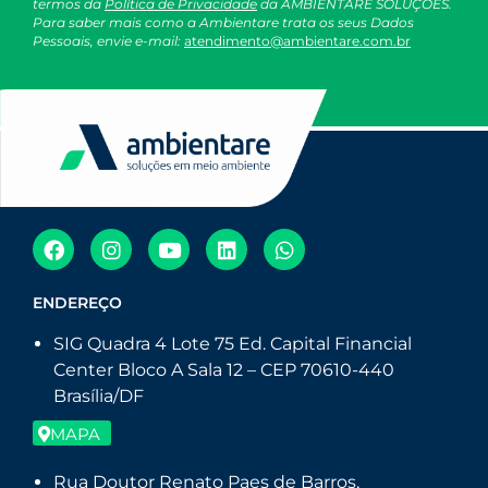
termos da
Política de Privacidade
da AMBIENTARE SOLUÇÕES.
Para saber mais como a Ambientare trata os seus Dados
Pessoais, envie e-mail:
atendimento@ambientare.com.br
ENDEREÇO
SIG Quadra 4 Lote 75 Ed. Capital Financial
Center Bloco A Sala 12 – CEP 70610-440
Brasília/DF
MAPA
Rua Doutor Renato Paes de Barros,