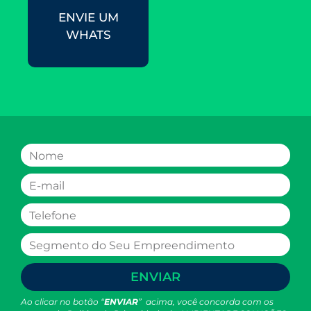
ENVIE UM
WHATS
ENVIAR
Ao clicar no botão “
ENVIAR
” acima, você concorda com os