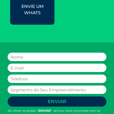
ENVIE UM
WHATS
ENVIAR
Ao clicar no botão “
ENVIAR
” acima, você concorda com os