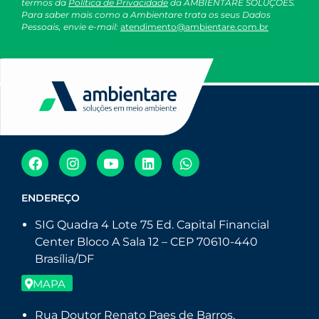
termos da
Política de Privacidade
da AMBIENTARE SOLUÇÕES.
Para saber mais como a Ambientare trata os seus Dados
Pessoais, envie e-mail:
atendimento@ambientare.com.br
ENDEREÇO
SIG Quadra 4 Lote 75 Ed. Capital Financial
Center Bloco A Sala 12 – CEP 70610-440
Brasília/DF
MAPA
Rua Doutor Renato Paes de Barros,