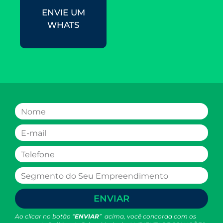
ENVIE UM
WHATS
ENVIAR
Ao clicar no botão “
ENVIAR
” acima, você concorda com os