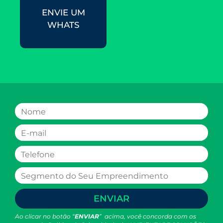
ENVIE UM
WHATS
ENVIAR
Ao clicar no botão “
ENVIAR
” acima, você concorda com os