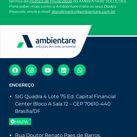
termos da
Política de Privacidade
da AMBIENTARE SOLUÇÕES.
Para saber mais como a Ambientare trata os seus Dados
Pessoais, envie e-mail:
atendimento@ambientare.com.br
ENDEREÇO
SIG Quadra 4 Lote 75 Ed. Capital Financial
Center Bloco A Sala 12 – CEP 70610-440
Brasília/DF
MAPA
Rua Doutor Renato Paes de Barros,