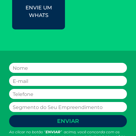
ENVIE UM
WHATS
ENVIAR
Ao clicar no botão “
ENVIAR
” acima, você concorda com os