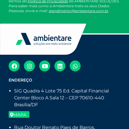
termos da
Política de Privacidade
da AMBIENTARE SOLUÇÕES.
Para saber mais como a Ambientare trata os seus Dados
Pessoais, envie e-mail:
atendimento@ambientare.com.br
ENDEREÇO
SIG Quadra 4 Lote 75 Ed. Capital Financial
Center Bloco A Sala 12 – CEP 70610-440
Brasília/DF
MAPA
Rua Doutor Renato Paes de Barros,