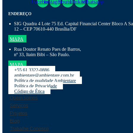
Facebook
Instagram
Youtube
Linkedin
Whatsapp
ENDEREÇO
SIG Quadra 4 Lote 75 Ed. Capital Financial Center Bloco A Sa
12 – CEP 70610-440 Brasília/DF
MAPA
Rua Doutor Renato Paes de Barros,
nº 33, Itaim Bibi – São Paulo.
MAPA
+55 61 3322-0886
ambientare@ambientare.com.br
Política de qualidade Ambientare
Política de Privacidade
Código de Ética
Quem somos
Serviços
Projetos
Blog
Trabalhe Conosco