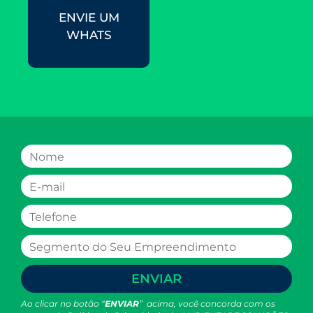
ENVIE UM
WHATS
ENVIAR
Ao clicar no botão “
ENVIAR
” acima, você concorda com os