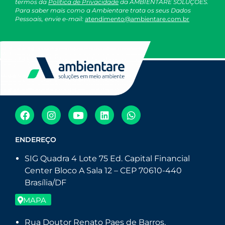
termos da
Política de Privacidade
da AMBIENTARE SOLUÇÕES.
Para saber mais como a Ambientare trata os seus Dados
Pessoais, envie e-mail:
atendimento@ambientare.com.br
ENDEREÇO
SIG Quadra 4 Lote 75 Ed. Capital Financial
Center Bloco A Sala 12 – CEP 70610-440
Brasília/DF
MAPA
Rua Doutor Renato Paes de Barros,