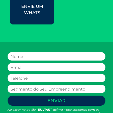
ENVIE UM
WHATS
ENVIAR
Ao clicar no botão “
ENVIAR
” acima, você concorda com os