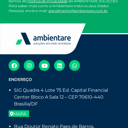
termos da
Política de Privacidade
da AMBIENTARE SOLUÇÕES.
Para saber mais como a Ambientare trata os seus Dados
Pessoais, envie e-mail:
atendimento@ambientare.com.br
ENDEREÇO
SIG Quadra 4 Lote 75 Ed. Capital Financial
Center Bloco A Sala 12 – CEP 70610-440
Brasília/DF
MAPA
Rua Doutor Renato Paes de Barros,