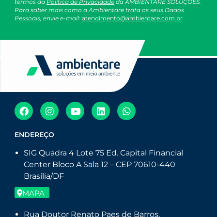
termos da
Política de Privacidade
da AMBIENTARE SOLUÇÕES.
Para saber mais como a Ambientare trata os seus Dados
Pessoais, envie e-mail:
atendimento@ambientare.com.br
ENDEREÇO
SIG Quadra 4 Lote 75 Ed. Capital Financial
Center Bloco A Sala 12 – CEP 70610-440
Brasília/DF
MAPA
Rua Doutor Renato Paes de Barros,