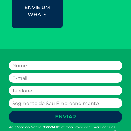
ENVIE UM
WHATS
ENVIAR
Ao clicar no botão “
ENVIAR
” acima, você concorda com os