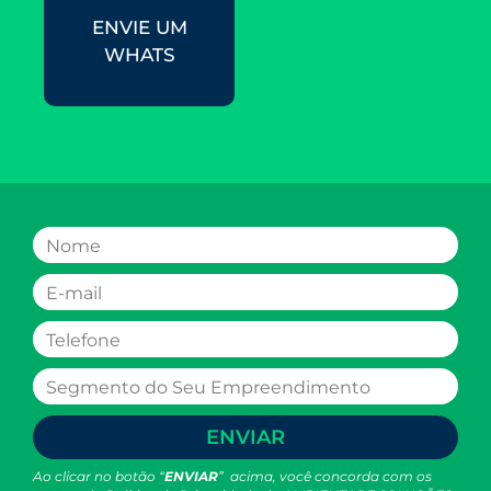
ENVIE UM
WHATS
ENVIAR
Ao clicar no botão “
ENVIAR
” acima, você concorda com os