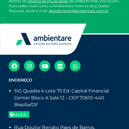
termos da
Política de Privacidade
da AMBIENTARE SOLUÇÕES.
Para saber mais como a Ambientare trata os seus Dados
Pessoais, envie e-mail:
atendimento@ambientare.com.br
ENDEREÇO
SIG Quadra 4 Lote 75 Ed. Capital Financial
Center Bloco A Sala 12 – CEP 70610-440
Brasília/DF
MAPA
Rua Doutor Renato Paes de Barros,