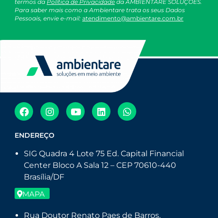
termos da
Política de Privacidade
da AMBIENTARE SOLUÇÕES.
Para saber mais como a Ambientare trata os seus Dados
Pessoais, envie e-mail:
atendimento@ambientare.com.br
ENDEREÇO
SIG Quadra 4 Lote 75 Ed. Capital Financial
Center Bloco A Sala 12 – CEP 70610-440
Brasília/DF
MAPA
Rua Doutor Renato Paes de Barros,