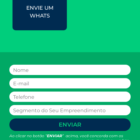
ENVIE UM
WHATS
ENVIAR
Ao clicar no botão “
ENVIAR
” acima, você concorda com os