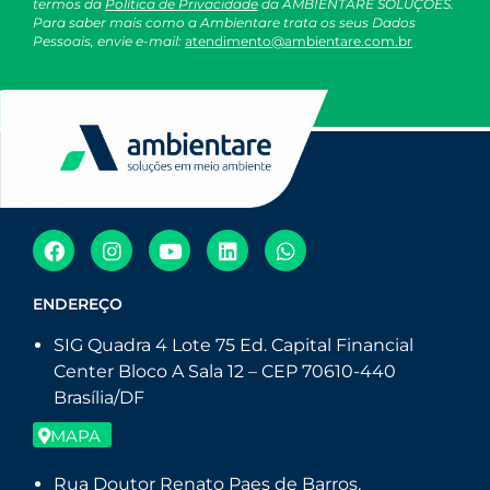
termos da
Política de Privacidade
da AMBIENTARE SOLUÇÕES.
Para saber mais como a Ambientare trata os seus Dados
Pessoais, envie e-mail:
atendimento@ambientare.com.br
ENDEREÇO
SIG Quadra 4 Lote 75 Ed. Capital Financial
Center Bloco A Sala 12 – CEP 70610-440
Brasília/DF
MAPA
Rua Doutor Renato Paes de Barros,