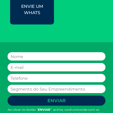
ENVIE UM
WHATS
ENVIAR
Ao clicar no botão “
ENVIAR
” acima, você concorda com os