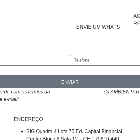
A
R
ENVIE UM WHATS
ENVIAR
corda com os termos da
Política de Privacidade
da AMBIENTARE
e e-mail:
atendimento@ambientare.com.br
ENDEREÇO
SIG Quadra 4 Lote 75 Ed. Capital Financial
Center Bloco A Sala 12 – CEP 70610-440