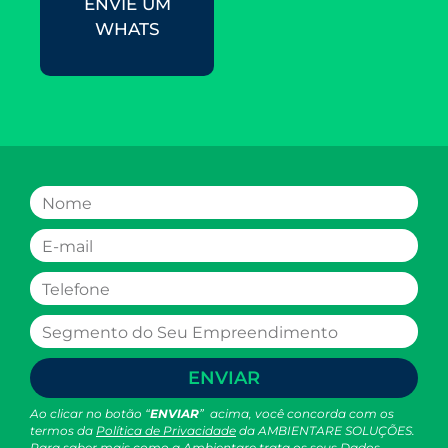
ENVIE UM
WHATS
ENVIAR
Ao clicar no botão “
ENVIAR
” acima, você concorda com os
termos da
Política de Privacidade
da AMBIENTARE SOLUÇÕES.
Para saber mais como a Ambientare trata os seus Dados