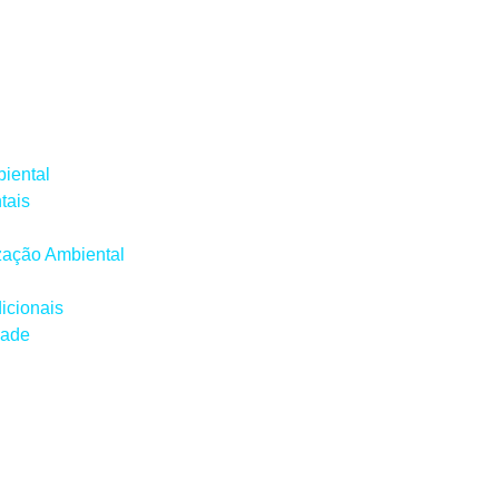
iental
tais
ização Ambiental
icionais
dade