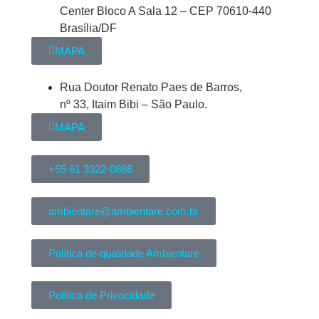
Center Bloco A Sala 12 – CEP 70610-440
Brasília/DF
MAPA
Rua Doutor Renato Paes de Barros,
nº 33, Itaim Bibi – São Paulo.
MAPA
+55 61 3322-0886
ambientare@ambientare.com.br
Política de qualidade Ambientare
Política de Privacidade