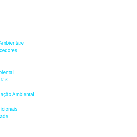
 Ambientare
ecedores
iental
tais
ização Ambiental
icionais
dade