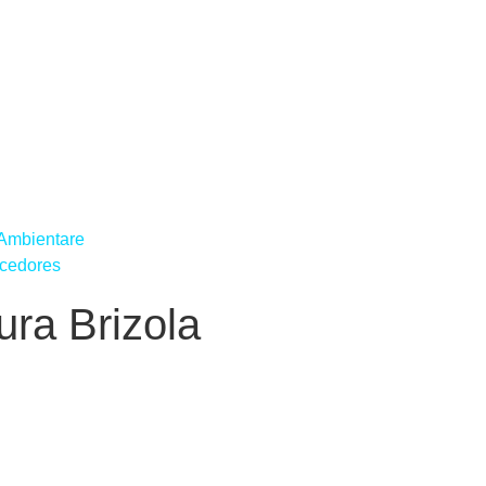
 Ambientare
ecedores
ura Brizola