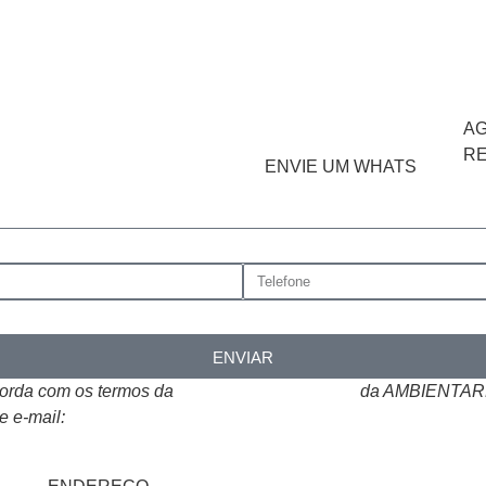
A
R
ENVIE UM WHATS
ENVIAR
corda com os termos da
Política de Privacidade
da AMBIENTARE
e e-mail:
atendimento@ambientare.com.br