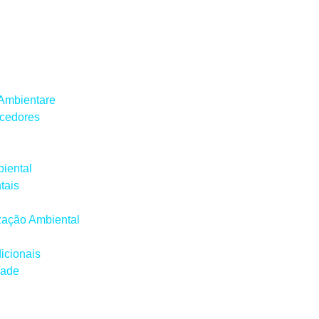
 Ambientare
ecedores
iental
tais
ização Ambiental
icionais
dade