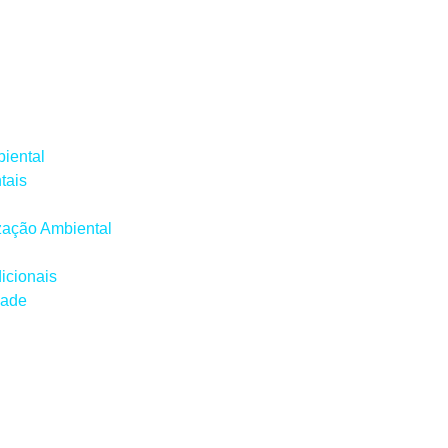
iental
tais
ização Ambiental
icionais
dade